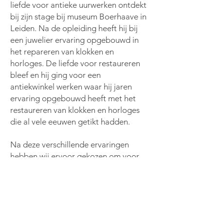
liefde voor antieke uurwerken ontdekt
bij zijn stage bij museum Boerhaave in
Leiden. Na de opleiding heeft hij bij
een juwelier ervaring opgebouwd in
het repareren van klokken en
horloges. De liefde voor restaureren
bleef en hij ging voor een
antiekwinkel werken waar hij jaren
ervaring opgebouwd heeft met het
restaureren van klokken en horloges
die al vele eeuwen getikt hadden.
Na deze verschillende ervaringen
hebben wij ervoor gekozen om voor
ons zelf te beginnen.
het openen van onze winkel in Ede is
een droom die uit komt.