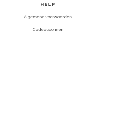
HELP
Algemene voorwaarden
Cadeaubonnen
CONTACT
06-26298704
info@krisendaan.nl
maandereind 48, Ede
di t/m vr open van 9:30 tot 17:00
za van 10:00 tot 17:00